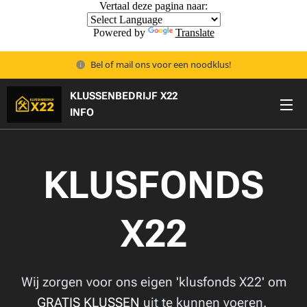
Vertaal deze pagina naar:
Powered by
Translate
Bel of mail ons voor een noodklus!
KLUSSENBEDRIJF X22
🟡
INFO
KLUSFONDS
X22
Wij zorgen voor ons eigen 'klusfonds X22' om
GRATIS KLUSSEN
uit te kunnen voeren.