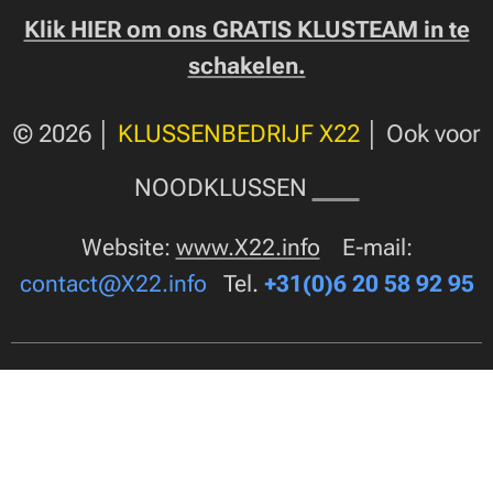
Klik HIER om ons GRATIS KLUSTEAM in te
schakelen.
© 2026 │
KLUSSENBEDRIJF X22
│
Ook voor
🆘
NOODKLUSSEN
Website:
www.X22.info
E-mail:
contact@X22.info
Tel.
+31(0)6 20 58 92 95
🟡
Alle rechten voorbehouden │ Klussenbedrijf X22
is een onderdeel van de
organisatie
Free Life World
.