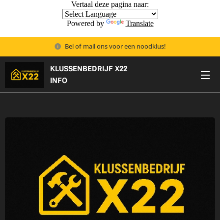
Vertaal deze pagina naar:
Powered by
Translate
Bel of mail ons voor een noodklus!
KLUSSENBEDRIJF X22
🟡
INFO