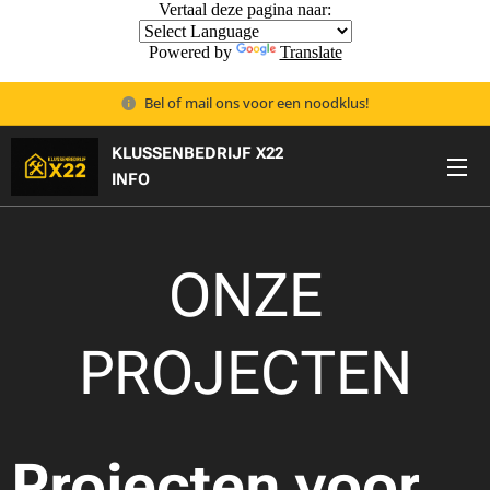
Vertaal deze pagina naar:
Powered by
Translate
Bel of mail ons voor een noodklus!
KLUSSENBEDRIJF X22
🟡
INFO
ONZE
PROJECTEN
Projecten voor